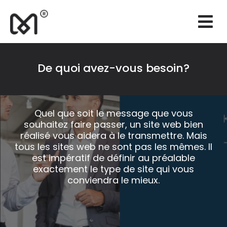
×
Sites web
Branding
De quoi avez-vous besoin?
Marketing
Consultance
Quel que soit le message que vous
souhaitez faire passer, un site web bien
Support
réalisé vous aidera à le transmettre. Mais
tous les sites web ne sont pas les mêmes. Il
Réalisations
est impératif de définir au préalable
exactement le type de site qui vous
Devis
conviendra le mieux.
FR