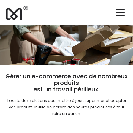
×
Sites web
Branding
Marketing
Consultance
Support
Gérer un e-commerce avec de nombreux
produits
Réalisations
est un travail périlleux.
Devis
Il existe des solutions pour mettre à jour, supprimer et adapter
vos produits. Inutile de perdre des heures précieuses à tout
FR
faire un par un.