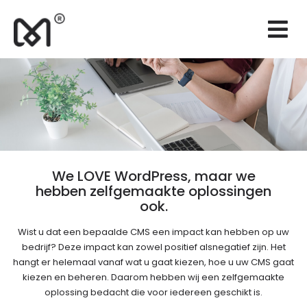
×
Websites
Branding
Marketing
Consulting
Onderhoud
We LOVE WordPress, maar we
hebben zelfgemaakte oplossingen
Realisaties
ook.
Offerte
Wist u dat een bepaalde CMS een impact kan hebben op uw
bedrijf? Deze impact kan zowel positief alsnegatief zijn. Het
NL
hangt er helemaal vanaf wat u gaat kiezen, hoe u uw CMS gaat
kiezen en beheren. Daarom hebben wij een zelfgemaakte
oplossing bedacht die voor iedereen geschikt is.