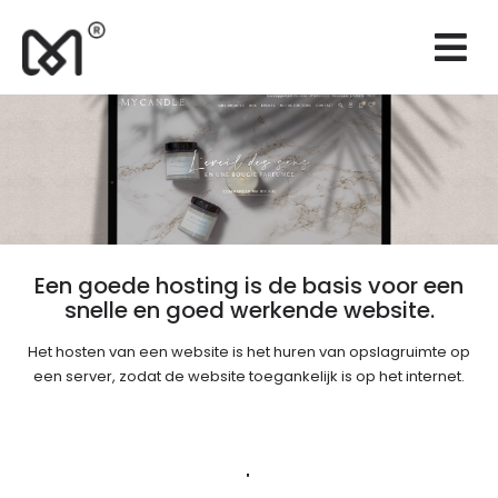
×
Websites
Branding
Marketing
Consulting
Onderhoud
Een goede hosting is de basis voor een
snelle en goed werkende website.
Realisaties
Het hosten van een website is het huren van opslagruimte op
Offerte
een server, zodat de website toegankelijk is op het internet.
NL