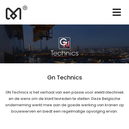
×
Websites
Branding
Marketing
Consulting
Onderhoud
Gn Technics
Realisaties
GN Technics is het verhaal van een passie voor elektrotechniek
Offerte
en de wens om de klant tevreden te stellen. Deze Belgische
onderneming werkt mee aan de goede werking van kranen op
NL
bouwwerven en biedt een regelmatige opvolging ervan.