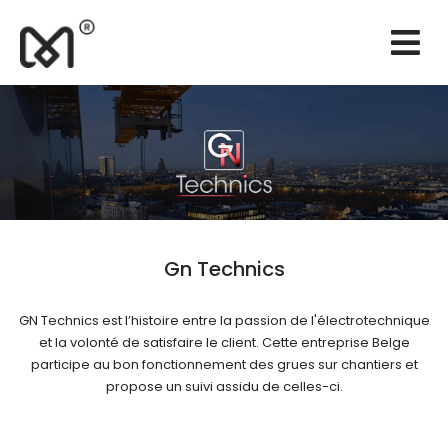
×
Sites web
Branding
Marketing
Consultance
Support
Gn Technics
Réalisations
GN Technics est l’histoire entre la passion de l'électrotechnique
Devis
et la volonté de satisfaire le client. Cette entreprise Belge
participe au bon fonctionnement des grues sur chantiers et
FR
propose un suivi assidu de celles-ci.